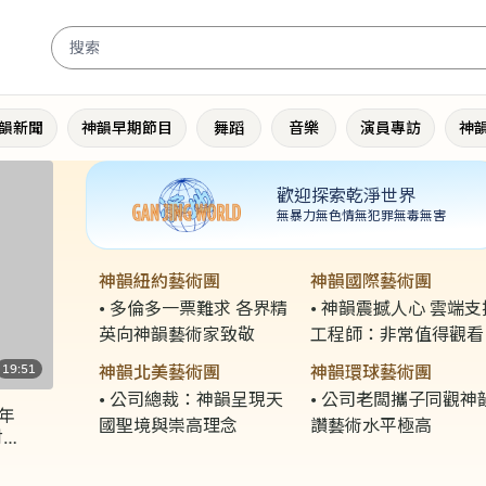
韻新聞
神韻早期節目
舞蹈
音樂
演員專訪
神
歡迎探索乾淨世界
無暴力
無色情
無犯罪
無毒無害
神韻紐約藝術團
神韻國際藝術團
多倫多一票難求 各界精
神韻震撼人心 雲端支
英向神韻藝術家致敬
工程師：非常值得觀看
神韻北美藝術團
神韻環球藝術團
19:51
公司總裁：神韻呈現天
公司老闆攜子同觀神
年
國聖境與崇高理念
讚藝術水平極高
討會
日