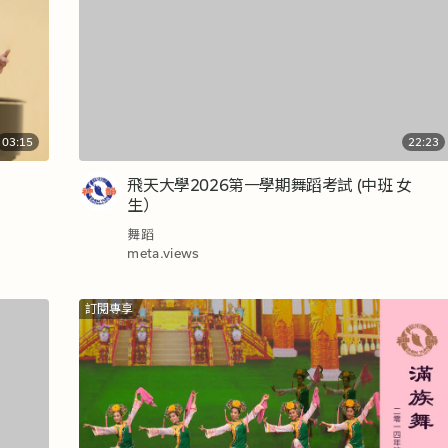
03:15
22:23
飛天大學2026第一學期舞蹈考試 (中班 女
生）
舞蹈
meta.views
訂閱專享