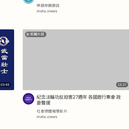
神韻早期節目
meta.views
剪輯片段
03:45
15:17
）
紀念法輪功反迫害27週年 各國遊行集會 政
要聲援
社會媒體報導影片
meta.views