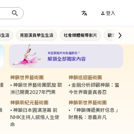
登入
韻生活
見習演員學生生活
社會媒體報導影片
觀眾反饋影片
希望觀看所有點播節目？
解鎖全部獨家內容
神韻世界藝術團
神韻巡迴藝術團
援
神韻世界藝術團凱旋 歐
金融分析師觀神韻：當
洲已開賣2027年門票
今世界需要真善忍
神韻新紀元藝術團
神韻新世界藝術團
韻
神韻日本圓滿落幕 前
「神韻傳遞美好信息 」
NHK主持人感悟人生使
財務長：意義非凡
命