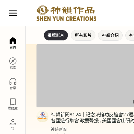
推薦影片
所有影片
神韻介紹
神
首頁
探索
音樂
媒體庫
神韻新聞#124｜紀念法輪功反迫害27週
各國遊行集會 政要聲援 ; 美國國會山研
揭露中共跨國打壓神韻｜2026年7月26
我
神韻新聞